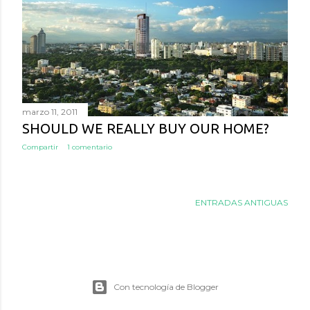
a
d
a
s
marzo 11, 2011
SHOULD WE REALLY BUY OUR HOME?
Compartir
1 comentario
ENTRADAS ANTIGUAS
Con tecnología de Blogger