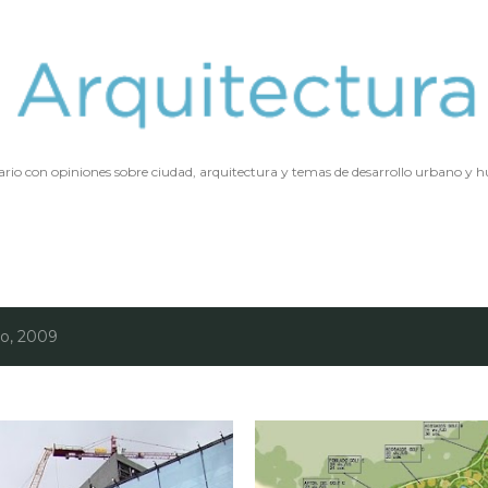
Ir al contenido principal
ario con opiniones sobre ciudad, arquitectura y temas de desarrollo urbano y
ro, 2009