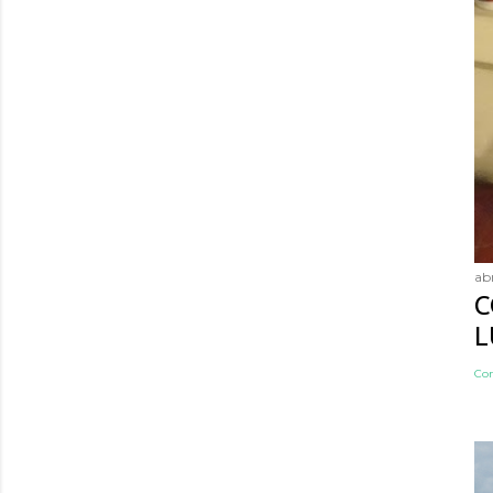
abr
C
L
Co