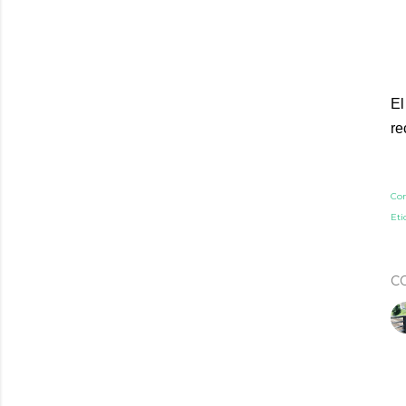
El
re
Co
Eti
C