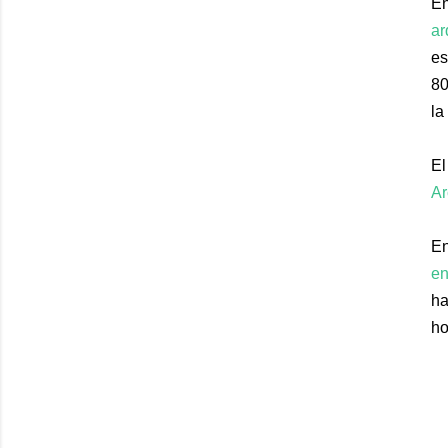
En
ar
es
80
la
E
Ar
En
en
ha
ho