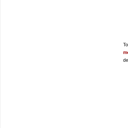
To
m
de