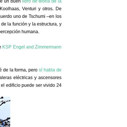
tré un buen
libro de teoría de la
oolhaas, Venturi y otros. De
ecuerdo uno de Tschumi –en los
de la función y la estructura, y
a percepción humana.
e
KSP Engel and Zimmermann
ué de la forma, pero
sí habla de
aleras eléctricas y ascensores
l edificio puede ser vivido 24