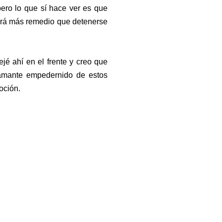
ero lo que sí hace ver es que
brá más remedio que detenerse
ejé ahí en el frente y creo que
amante empedernido de estos
oción.