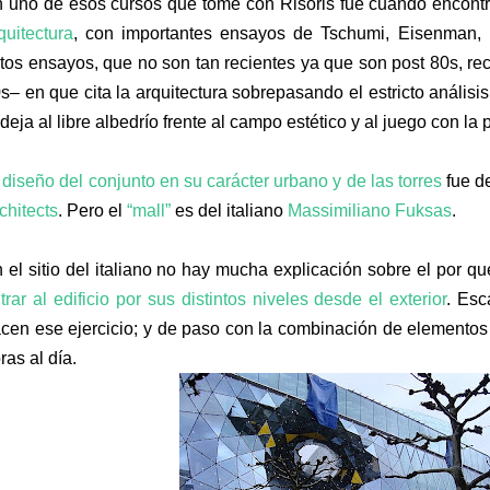
 uno de esos cursos que tomé con Risoris fue cuando encon
quitectura
, con importantes ensayos de Tschumi, Eisenman, K
tos ensayos, que no son tan recientes ya que son post 80s, r
s– en que cita la arquitectura sobrepasando el estricto análisis 
 deja al libre albedrío frente al campo estético y al juego con l
l
diseño del conjunto en su carácter urbano y de las torres
fue d
chitects
. Pero el
“mall”
es del italiano
Massimiliano Fuksas
.
 el sitio del italiano no hay mucha explicación sobre el por q
trar al edificio por sus distintos niveles desde el exterior
. Esc
cen ese ejercicio; y de paso con la combinación de elementos e
ras al día.