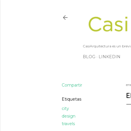
CasiArquitectura es un brevi
BLOG
LINKEDIN
Compartir
en
E
Etiquetas
city
design
travels