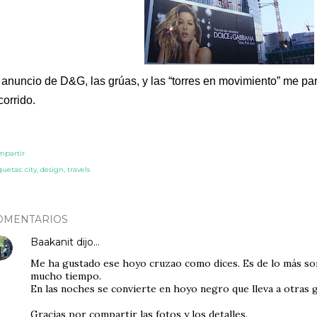
 anuncio de D&G, las grúas, y las “torres en movimiento” me pa
corrido.
mpartir
quetas:
city
design
travels
OMENTARIOS
Baakanit
dijo…
Me ha gustado ese hoyo cruzao como dices. Es de lo más so
mucho tiempo.
En las noches se convierte en hoyo negro que lleva a otras g
Gracias por compartir las fotos y los detalles.