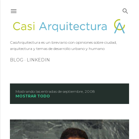
Ir al contenido principal
CasiArquitectura es un breviario con opiniones sobre ciudad,
arquitectura y temas de desarrollo urbano y humano
BLOG
LINKEDIN
Mostrando las entradas de septiembre, 2008
E
MOSTRAR TODO
n
t
r