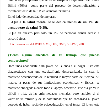
reducir el presupuesto que se da al Hospital Psiquiatrico del Padre
Billini (50%) –como parte del proceso de descentralización y
fortalecimiento de la SM en atención primaria.
En el lado de necesidad de mejorar:
-Que a la salud mental se le dedica menos de un 1% del
presupuesto de salud (0.38).
-Que en nuestro país solo un 7% de personas tienen acceso a
psicotrópicos.
Datos tomados del WHO AIMS, OPS; OMS, SESPAS, 2008.
¿Tienes alguna anécdota de tu trabajo que puedas
compartirnos?
Hace unos años visité a un joven de 14 años a su hogar. Este está
diagnosticado con una esquizofrenia desorganizada, la cual lo
mantiene desconectado de la realidad la mayor parte del tiempo. Su
madre, a pesar de sus limitaciones económicas y físicas, se
mantiene abnegada a darle todo el apoyo necesario. Ese día yo vi lo
difícil y triste de las enfermedades mentales, pero también vi el
valor de su familia y de la comunidad que no rechazaba al joven
después de haber recibido psicoeducación en el tema. El joven esta