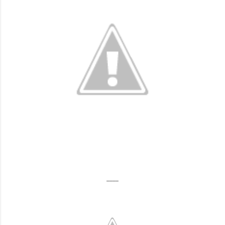
--------