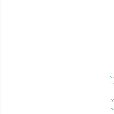
Co
Eti
C
PU