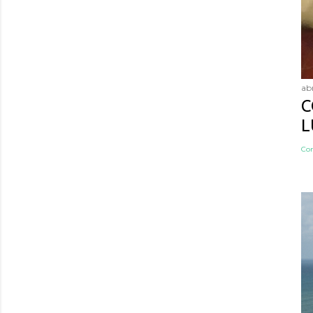
abr
C
L
Co