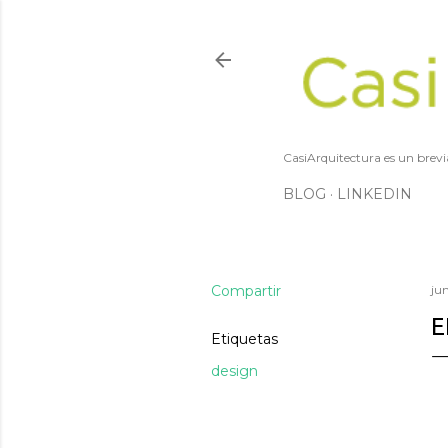
CasiArquitectura es un brevi
BLOG
LINKEDIN
Compartir
ju
E
Etiquetas
design