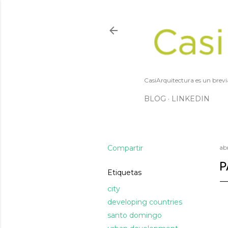
CasiArquitectura es un brevi
BLOG
LINKEDIN
Compartir
abr
P
Etiquetas
city
developing countries
santo domingo