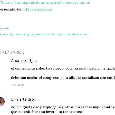
"Zooberto", un parque ideal para castigar niños que se portan mal
tos tomadas del
flickr de remolacha.net
mpartir
quetas:
city
developing countries
santo domingo
urban development
OMENTARIOS
Anónimo dijo…
el comediante roberto salcedo.. lolz.. creo k hasta c me habia
deberian mudar el congreso para alla, asi socializan con sus
7:48 a.m.
Erimarte
dijo…
no me gusta ese parque :/ hay otras cosas mas importantes y
que necesitaban esa inversion tan costosa!