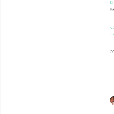
El 
Fo
Co
Eti
C