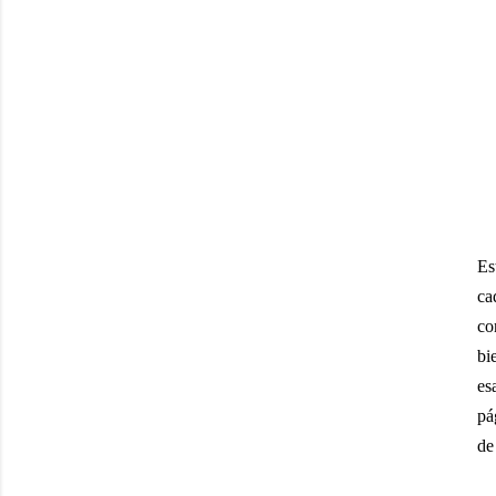
Es
ca
co
bi
es
pá
de