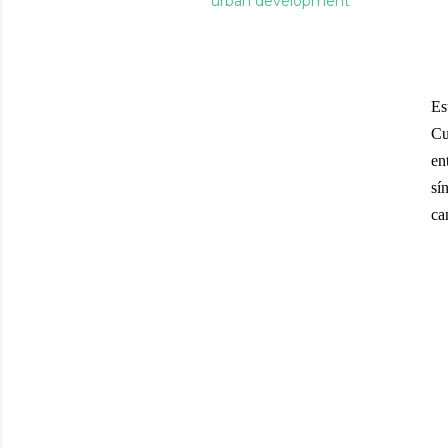
urban development
Es
Cu
en
sí
ca