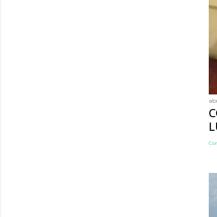
abr
C
L
Co