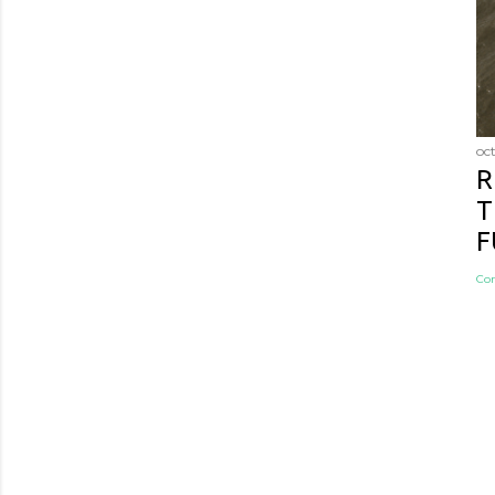
oc
R
T
F
Co