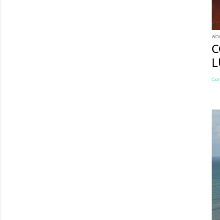
abr
C
L
Co