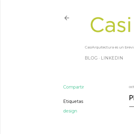
CasiArquitectura es un brevi
BLOG
LINKEDIN
Compartir
oc
P
Etiquetas
design