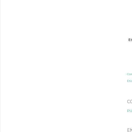
E
Co
Eti
C
PU
E