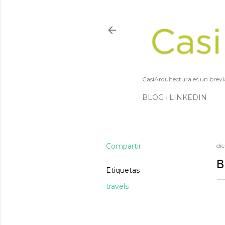
CasiArquitectura es un brevi
BLOG
LINKEDIN
Compartir
di
B
Etiquetas
travels