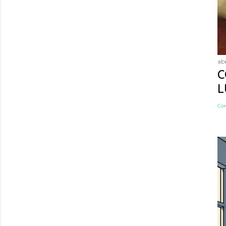
abr
C
L
Co