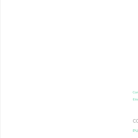
Co
Eti
C
PU