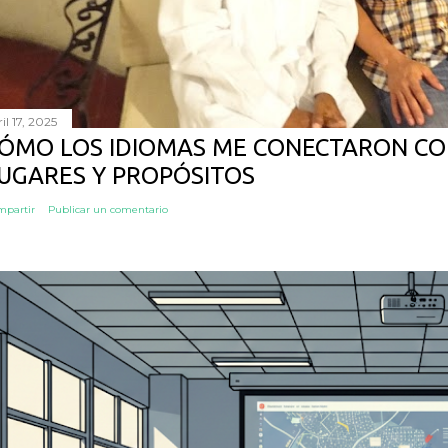
il 17, 2025
ÓMO LOS IDIOMAS ME CONECTARON CO
UGARES Y PROPÓSITOS
mpartir
Publicar un comentario