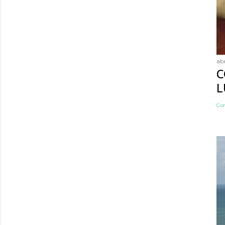
abr
C
L
Co