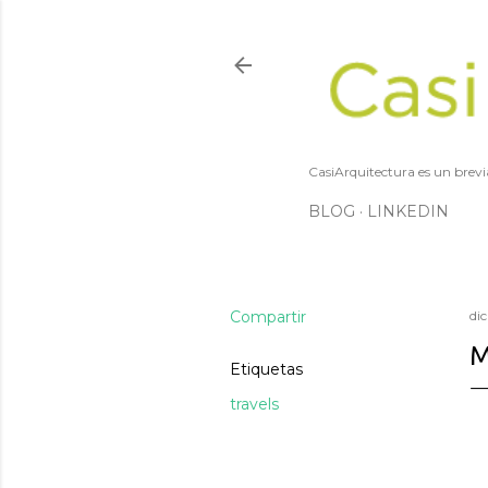
CasiArquitectura es un brevi
BLOG
LINKEDIN
Compartir
di
M
Etiquetas
travels