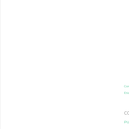
Co
Eti
C
PU