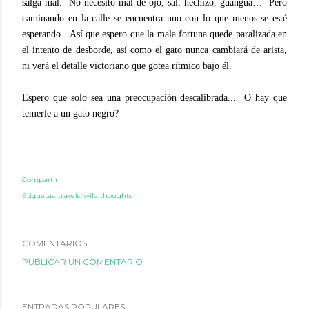
salga mal. No necesito mal de ojo, sal, hechizo, guanguá… Pero
caminando en la calle se encuentra uno con lo que menos se esté
esperando. Así que espero que la mala fortuna quede paralizada en
el intento de desborde, así como el gato nunca cambiará de arista,
ni verá el
detalle victoriano
que gotea rítmico bajo él.
Espero que solo sea una preocupación descalibrada... O hay que
temerle a un gato negro?
Compartir
Etiquetas:
travels
wild thoughts
COMENTARIOS
PUBLICAR UN COMENTARIO
ENTRADAS POPULARES