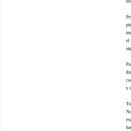
rel
Pe
pi
in
el
si
Pa
ib
cu
y 
To
Nu
ex
ha