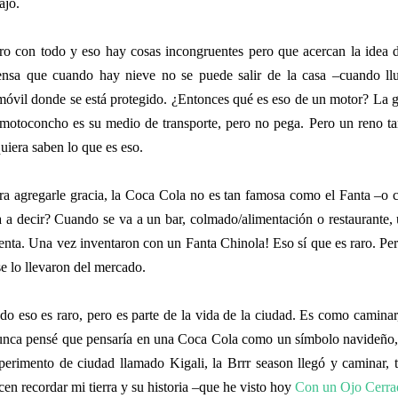
ajo.
ro con todo y eso hay cosas incongruentes pero que acercan la idea d
ensa que cuando hay nieve no se puede salir de la casa –cuando ll
móvil donde se está protegido. ¿Entonces qué es eso de un motor? La ge
 motoconcho es su medio de transporte, pero no pega. Pero un reno 
quiera saben lo que es eso.
ra agregarle gracia, la Coca Cola no es tan famosa como el Fanta –o c
a a decir? Cuando se va a un bar, colmado/alimentación o restaurante
enta. Una vez inventaron con un Fanta Chinola! Eso sí que es raro. P
se lo llevaron del mercado.
do eso es raro, pero es parte de la vida de la ciudad. Es como camina
nca pensé que pensaría en una Coca Cola como un símbolo navideño, p
perimento de ciudad llamado Kigali, la Brrr season llegó y caminar
cen recordar mi tierra y su historia –que he visto hoy
Con un Ojo Cerrad