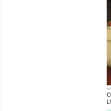
abr
C
L
Co