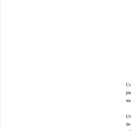
Co
pi
mo
Un
de