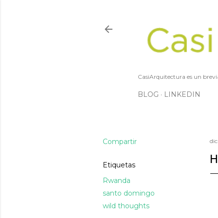
CasiArquitectura es un brevi
BLOG
LINKEDIN
Compartir
di
H
Etiquetas
Rwanda
santo domingo
wild thoughts