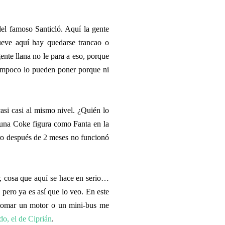
el famoso Santicló. Aquí la gente
ueve aquí hay quedarse trancao o
nte llana no le para a eso, porque
tampoco lo pueden poner porque ni
asi casi al mismo nivel. ¿Quién lo
, una Coke figura como Fanta en la
ero después de 2 meses no funcionó
r, cosa que aquí se hace en serio…
ero ya es así que lo veo. En este
, tomar un motor o un mini-bus me
o, el de Ciprián
.