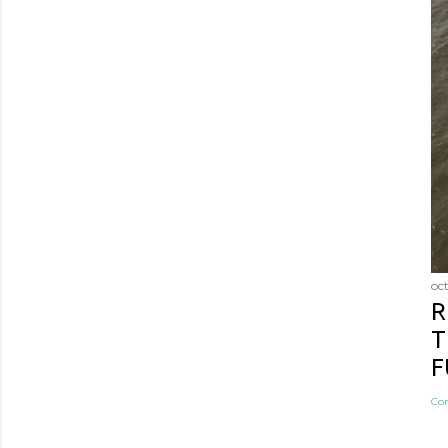
oc
R
T
F
Co