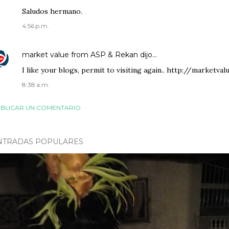
Saludos hermano.
4:56 p.m.
market value from ASP & Rekan
dijo…
I like your blogs, permit to visiting again.. http://marketv
8:38 a.m.
BLICAR UN COMENTARIO
NTRADAS POPULARES